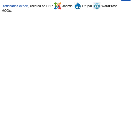
Dictionaries export
, created on PHP,
Joomla,
Drupal,
WordPress,
MODx.