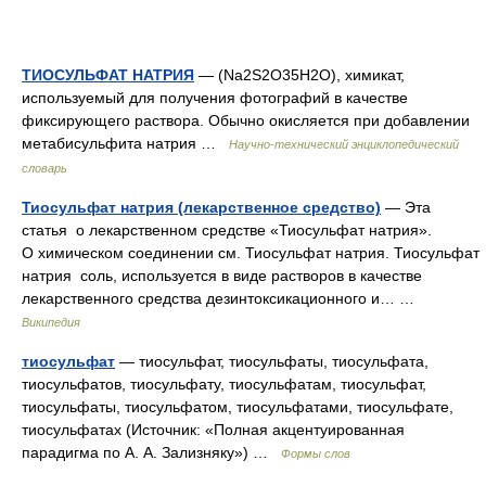
ТИОСУЛЬФАТ НАТРИЯ
— (Na2S2O35H2O), химикат,
используемый для получения фотографий в качестве
фиксирующего раствора. Обычно окисляется при добавлении
метабисульфита натрия …
Научно-технический энциклопедический
словарь
Тиосульфат натрия (лекарственное средство)
— Эта
статья о лекарственном средстве «Тиосульфат натрия».
О химическом соединении см. Тиосульфат натрия. Тиосульфат
натрия соль, используется в виде растворов в качестве
лекарственного средства дезинтоксикационного и… …
Википедия
тиосульфат
— тиосульфат, тиосульфаты, тиосульфата,
тиосульфатов, тиосульфату, тиосульфатам, тиосульфат,
тиосульфаты, тиосульфатом, тиосульфатами, тиосульфате,
тиосульфатах (Источник: «Полная акцентуированная
парадигма по А. А. Зализняку») …
Формы слов