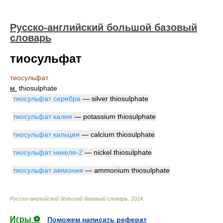
Русско-английский большой базовый
словарь
тиосульфат
тиосульфат
м.
thiosulphate
тиосульфат серебра
— silver thiosulphate
тиосульфат калия
— potassium thiosulphate
тиосульфат кальция
— calcium thiosulphate
тиосульфат никеля-2
— nickel thiosulphate
тиосульфат аммония
— ammonium thiosulphate
Русско-английский большой базовый словарь
.
2014
.
Игры ⚽
Поможем написать реферат