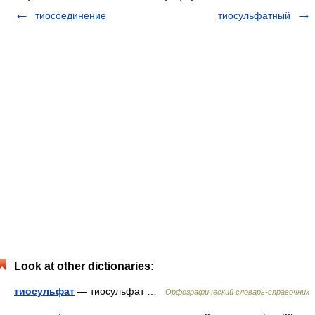
тиосоединение
тиосульфатный
Look at other dictionaries:
тиосульфат
— тиосульфат …
Орфографический словарь-справочник