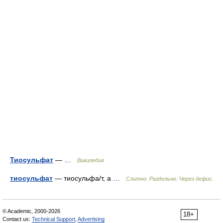
Тиосульфат
— …
Википедия
тиосульфат
— тиосульфа/т, а …
Слитно. Раздельно. Через дефис.
© Academic, 2000-2026
18+
Contact us:
Technical Support
,
Advertising